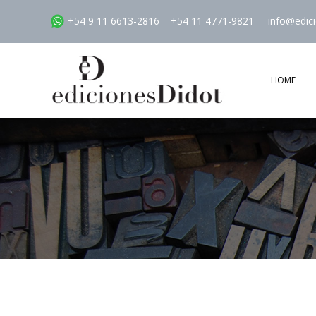
+54 9 11 6613-2816
+54 11 4771-9821
info@edic
HOME