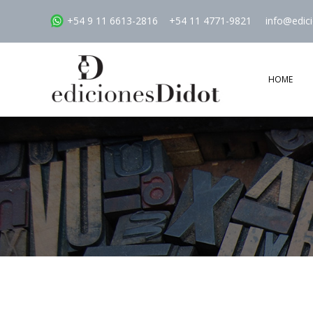
+54 9 11 6613-2816
+54 11 4771-9821
info@edic
HOME